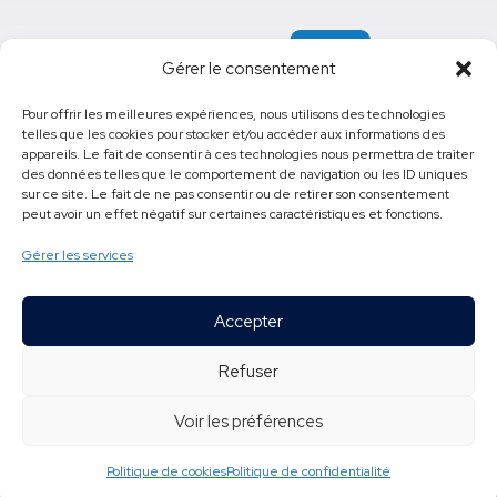
Gérer le consentement
Pour offrir les meilleures expériences, nous utilisons des technologies
telles que les cookies pour stocker et/ou accéder aux informations des
appareils. Le fait de consentir à ces technologies nous permettra de traiter
e
425, 16
Rue, Saint-Georges, (Québec) G5Y 4W2
des données telles que le comportement de navigation ou les ID uniques
sur ce site. Le fait de ne pas consentir ou de retirer son consentement
418 228-5541
poste
61500
peut avoir un effet négatif sur certaines caractéristiques et fonctions.
cfp.pozer@cssbe.gouv.qc.ca
Gérer les services
Accepter
Tous droits réservés © 2026
Refuser
Centre de formation professionnelle Pozer
Conception site web : Ubéo solutions web
Voir les préférences
Politique de confidentialité
-
Accessibilité
Politique de cookies
Politique de confidentialité
Inscris-toi!
Élève d'un jour