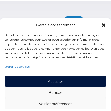
Gérer le consentement
Pour offrir les meilleures expériences, nous utilisons des technologies
telles que les cookies pour stocker et/ou accéder aux informations des
appareils. Le fait de consentir à ces technologies nous permettra de traiter
e
425, 16
Rue, Saint-Georges, (Québec) G5Y 4W2
des données telles que le comportement de navigation ou les ID uniques
sur ce site. Le fait de ne pas consentir ou de retirer son consentement
418 228-5541
poste
61500
peut avoir un effet négatif sur certaines caractéristiques et fonctions.
cfp.pozer@cssbe.gouv.qc.ca
Gérer les services
Accepter
Tous droits réservés © 2026
Refuser
Centre de formation professionnelle Pozer
Conception site web : Ubéo solutions web
Voir les préférences
Politique de confidentialité
-
Accessibilité