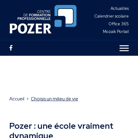
Actualités
Calendrier scolaire
Office 365
Mozaïk Portail
Accueil
>
Choisis un milieu de vie
Pozer : une école vraiment
dynamique