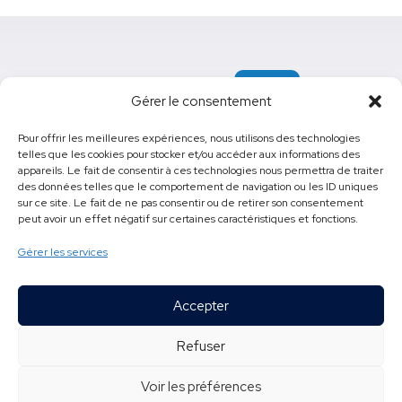
Gérer le consentement
Pour offrir les meilleures expériences, nous utilisons des technologies
telles que les cookies pour stocker et/ou accéder aux informations des
appareils. Le fait de consentir à ces technologies nous permettra de traiter
e
425, 16
Rue, Saint-Georges, (Québec) G5Y 4W2
des données telles que le comportement de navigation ou les ID uniques
sur ce site. Le fait de ne pas consentir ou de retirer son consentement
418 228-5541
poste
61500
peut avoir un effet négatif sur certaines caractéristiques et fonctions.
cfp.pozer@cssbe.gouv.qc.ca
Gérer les services
Accepter
Tous droits réservés © 2026
Refuser
Centre de formation professionnelle Pozer
Conception site web : Ubéo solutions web
Voir les préférences
Politique de confidentialité
-
Accessibilité